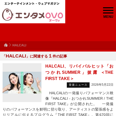
MENU
HALCALI
HALCALI
１
「
」に関連する
件の記事
HALCALI、リバイバルヒット「お
つかれSUMMER」披露 ＜THE
FIRST TAKE＞
2026年5月22日
音楽ニュース
HALCALIの一発撮りパフォーマンス映
像『HALCALI - おつかれSUMMER / THE
FIRST TAKE』が公開された。 一発撮
りのパフォーマンスを鮮明に切り取り、アーティストの緊張感をよ
りリアルに伝えるプログラム『THE FIRST TAKE』。第670回に