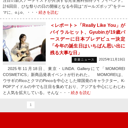
注目の新人アーティストが共演する完全無料招待ライブイベント。
計6回目、ひな祭りの日の開催となる今回は“ガールズポップ”をテー
マに、o.j.o、・・・
続きを読む
＜レポート＞「Really Like You」が
バイラルヒット、Gyubinが19歳バ
ースデーに日本プレデビュー決定
「今年の誕生日はいちばん思い出に
残る大事な日」
2025年11月19日
音楽ニュース
2025年11月18日、東京・LINDA. Galleryにて「MOMOREI
COSMETICS」新商品発表イベントが行われた。 MOMOREIは、
ウサギのRicoとクマのPincoを中心とした韓国発のキャラクター。K-
POPアイドルの中でも注目を集めており、アジアを中心にじわじわ
と人気を拡大している。そんな・・・
続きを読む
1