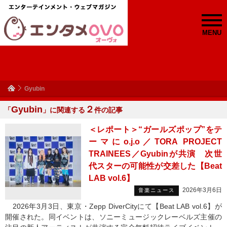
MENU
Gyubin
Gyubin
２
「
」に関連する
件の記事
＜レポート＞“ガールズポップ”をテ
ーマにo.j.o／TORA PROJECT
TRAINEES／Gyubinが共演 次世
代スターの可能性が交差した【Beat
LAB vol.6】
2026年3月6日
音楽ニュース
2026年3月3日、東京・Zepp DiverCityにて【Beat LAB vol.6】が
開催された。同イベントは、ソニーミュージックレーベルズ主催の