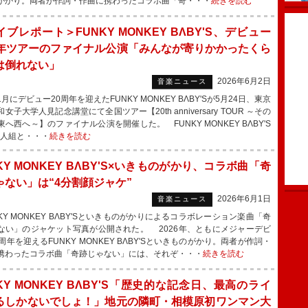
がかり。両者が作詞・作曲に携わったコラボ曲「奇・・・
続きを読む
ブレポート＞FUNKY MONKEY BΛBY'S、デビュー
周年ツアーのファイナル公演「みんなが寄りかかったくら
は倒れない」
2026年6月2日
音楽ニュース
にデビュー20周年を迎えたFUNKY MONKEY BΛBY'Sが5月24日、東京
女子大学人見記念講堂にて全国ツアー【20th anniversary TOUR ～その
へ西へ～】のファイナル公演を開催した。 FUNKY MONKEY BΛBY'S
二人組と・・・
続きを読む
KY MONKEY BΛBY'S×いきものがかり、コラボ曲「奇
ゃない」は“4分割顔ジャケ”
2026年6月1日
音楽ニュース
KY MONKEY BΛBY'Sといきものがかりによるコラボレーション楽曲「奇
ない」のジャケット写真が公開された。 2026年、ともにメジャーデビ
周年を迎えるFUNKY MONKEY BΛBY'Sといきものがかり。両者が作詞・
携わったコラボ曲「奇跡じゃない」には、それぞ・・・
続きを読む
KY MONKEY BΛBY'S「歴史的な記念日、最高のライ
るしかないでしょ！」地元の隣町・相模原初ワンマン大