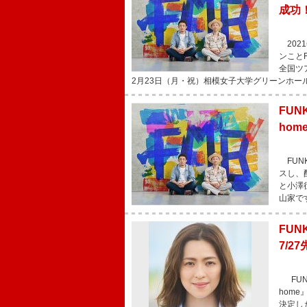
成功
202
ンことF
全国ツア
2月23日（月・祝）相模女子大学グリーンホール
FUN
ho
FUNK
スし、
と小澤
山家で
FUN
7/2
FUNK
home
決定し