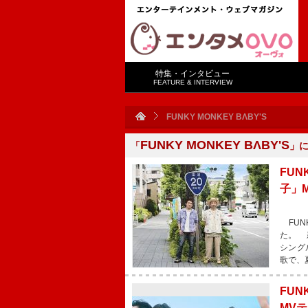
特集・インタビュー
FEATURE & INTERVIEW
FUNKY MONKEY BΛBY'S
FUNKY MONKEY BΛBY'S
「
」
FUN
子」
FUN
た。 
シング
歌で、
FUN
MV