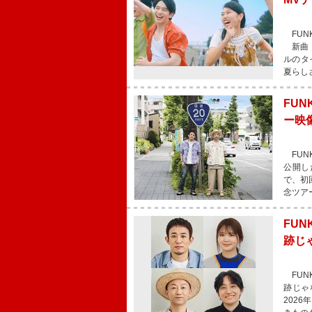
FUN
新曲「
ルのタ
夏らし
FUN
ー映
FUN
公開し
で、初回
念ツアー【
FUN
跡じ
FUN
跡じゃ
2026