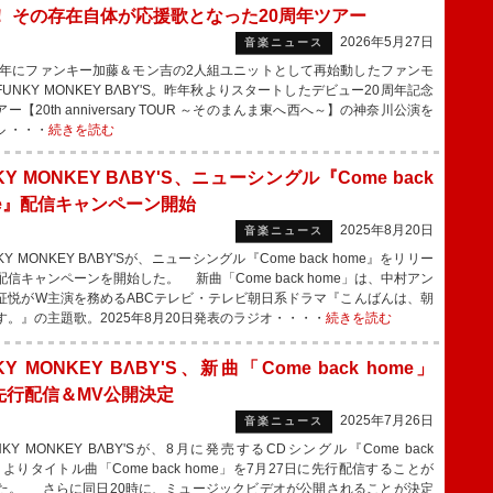
！ その存在自体が応援歌となった20周年ツアー
2026年5月27日
音楽ニュース
1年にファンキー加藤＆モン吉の2人組ユニットとして再始動したファンモ
UNKY MONKEY BΛBY'S。昨年秋よりスタートしたデビュー20周年記念
ー【20th anniversary TOUR ～そのまんま東へ西へ～】の神奈川公演を
 ・・・
続きを読む
KY MONKEY BΛBY'S、ニューシングル『Come back
me』配信キャンペーン開始
2025年8月20日
音楽ニュース
Y MONKEY BΛBY'Sが、ニューシングル『Come back home』をリリー
配信キャンペーンを開始した。 新曲「Come back home」は、中村アン
征悦がW主演を務めるABCテレビ・テレビ朝日系ドラマ『こんばんは、朝
す。』の主題歌。2025年8月20日発表のラジオ・・・・
続きを読む
KY MONKEY BΛBY'S、新曲「Come back home」
7先行配信＆MV公開決定
2025年7月26日
音楽ニュース
Y MONKEY BΛBY'Sが、8月に発売するCDシングル『Come back
』よりタイトル曲「Come back home」を7月27日に先行配信することが
た。 さらに同日20時に、ミュージックビデオが公開されることが決定