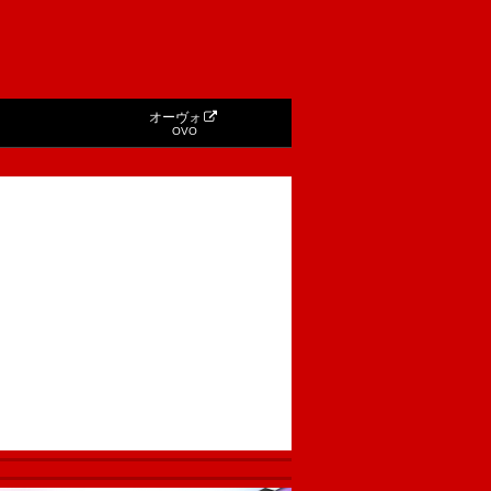
オーヴォ
OVO