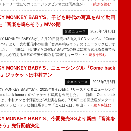
ストーリー仕立てのミュージックビデオには同楽曲が・・・
続きを読む
KY MONKEY BΛBY'S、子ども時代の写真をAIで動画
た「音楽を鳴らそう」MV公開
2025年7月18日
音楽ニュース
Y MONKEY BΛBY'Sが、8月20日発売の2曲入りCDシングル『Come
k home』より、先行配信中の新曲「音楽を鳴らそう」のミュージックビデオ
た。 同曲は、FUNKY MONKEY BΛBY’Sの原点に立ち返れる楽曲でも
誰しもが抱える日常の不安や悩みを“音楽”をキーワ・・・
続きを読む
KY MONKEY BΛBY'S、ニューシングル『Come back
me』ジャケットは中村アン
2025年7月6日
音楽ニュース
Y MONKEY BΛBY'Sが、2025年8月20日にリリースとなるニューシング
me back home』のジャケット写真を公開した。 新曲「Come back
e」は、中村アンと小澤征悦がW主演を務め、7月6日に初回放送がスタート
ABCテレビ・テレビ朝日系ドラマ『こんばんは、朝山・・・
続きを読む
KY MONKEY BΛBY'S、今夏発売SGより新曲「音楽を
そう」先行配信決定