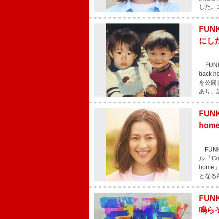
した。
FUN
にし
FUNK
bac
を公開し
あり、
FUN
ho
FUNK
ル『Co
hom
となる
FUN
鳴ら