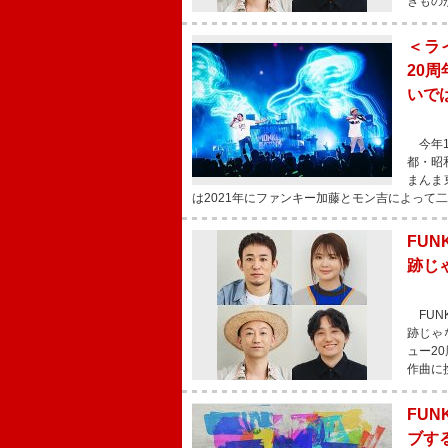
きもの
＜ライ
20
いで
今年1月
都・昭和
まんま東
は2021年にファンキー加藤とモン吉によって
FUN
跡じ
FUN
跡じゃ
ュー20
作曲に
FUN
ブす