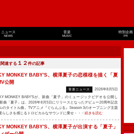
ニュース
音楽
特別企画
NEWS
MUSIC
PR
１２
に関連する
件の記事
KY MONKEY BΛBY'S、横澤夏子の恋模様を描く「夏
MV公開
2026年8月5日
音楽ニュース
KY MONKEY BΛBY'Sが、新曲「夏子」のミュージックビデオを公開し
新曲「夏子」は、2026年8月5日にリリースとなったデビュー20周年記念
ルのタイトル曲。TVアニメ『ぐらんぶる』Season 3のオープニング主題
夏らしさを感じるトロピカルなサウンドに乗せ・・・
続きを読む
KY MONKEY BΛBY'S、横澤夏子が出演する「夏子」
ティザー公開