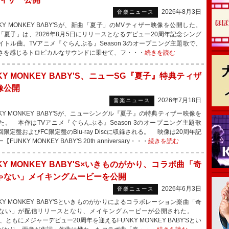
2026年8月3日
音楽ニュース
KY MONKEY BΛBY'Sが、新曲「夏子」のMVティザー映像を公開した。
夏子」は、2026年8月5日にリリースとなるデビュー20周年記念シング
イトル曲。TVアニメ『ぐらんぶる』Season 3のオープニング主題歌で、
さを感じるトロピカルなサウンドに乗せて、フ・・・
続きを読む
KY MONKEY BΛBY'S、ニューSG『夏子』特典ティザ
像公開
2026年7月18日
音楽ニュース
KY MONKEY BΛBY'Sが、ニューシングル『夏子』の特典ティザー映像を
た。 本作はTVアニメ『ぐらんぶる』Season 3のオープニング主題歌
限定盤およびFC限定盤のBlu-ray Discに収録される。 映像は20周年記
FUNKY MONKEY BΛBY'S 20th anniversary・・・
続きを読む
KY MONKEY BΛBY'S×いきものがかり、コラボ曲「奇
ゃない」メイキングムービーを公開
2026年6月3日
音楽ニュース
KY MONKEY BΛBY'Sといきものがかりによるコラボレーション楽曲「奇
ない」が配信リリースとなり、メイキングムービーが公開された。
年、ともにメジャーデビュー20周年を迎えるFUNKY MONKEY BΛBY'Sとい