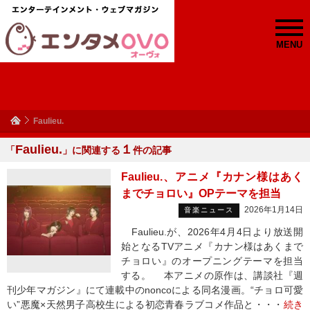
MENU
Faulieu.
Faulieu.
１
「
」に関連する
件の記事
Faulieu.、アニメ『カナン様はあく
までチョロい』OPテーマを担当
2026年1月14日
音楽ニュース
Faulieu.が、2026年4月4日より放送開
始となるTVアニメ『カナン様はあくまで
チョロい』のオープニングテーマを担当
する。 本アニメの原作は、講談社『週
刊少年マガジン』にて連載中のnoncoによる同名漫画。“チョロ可愛
い”悪魔×天然男子高校生による初恋青春ラブコメ作品と・・・
続き