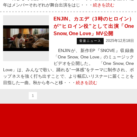
年はメンバーそれぞれが舞台出演をはじ・・・
続きを読む
ENJIN、カエデ（3時のヒロイン）
が“ヒロイン役”として出演「One
Snow, One Love」MV公開
2025年12月18日
音楽ニュース
ENJINが、新作EP『SNOVE』収録曲
「One Snow, One Love」のミュージック
ビデオを公開した。 「One Snow, One
Love」は、みんなで歌い、踊れる“一体感”をテーマに制作され、ポ
ップネスを強く打ち出すことで、より幅広いリスナーに届くことを
目指した一曲。秋から冬へと移・・・
続きを読む
1