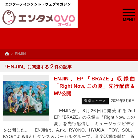
MENU
ENJIN
ENJIN
２
「
」に関連する
件の記事
ENJIN、EP『BRAZE』収録曲
「Right Now, この夏」先行配信＆
MV公開
2026年8月6日
音楽ニュース
ENJINが、8月26日に発売する2nd
EP『BRAZE』の収録曲「Right Now, この
夏」を先行配信し、ミュージックビデオ
を公開した。 ENJINは、A.rik、RYONO、HYUGA、TOY、SOL、
KYOによる6人組ダンス＆ボーカルグループ。音楽活動を軸に、近