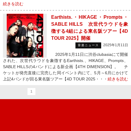
続きを読む
Earthists.・HIKAGE・Prompts・
SABLE HILLS 次世代ラウドを象
徴する4組による東名阪ツアー【4D
TOUR 2025】開催
2025年1月11日
音楽ニュース
2025年1月11日に渋谷clubasiaにて開催
された、次世代ラウドを象徴するEarthists.、HIKAGE、Prompts、
SABLE HILLSの4バンドによる新企画【4TH DIMENSION】。 チ
ケットが発売直後に完売した同イベント内にて、5月～6月にかけて
上記4バンドが回る東名阪ツアー【4D TOUR 2025・・・
続きを読む
1