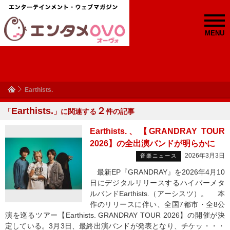
MENU
Earthists.
Earthists.
２
「
」に関連する
件の記事
Earthists.、【GRANDRAY TOUR
2026】の全出演バンドが明らかに
2026年3月3日
音楽ニュース
最新EP『GRANDRAY』を2026年4月10
日にデジタルリリースするハイパーメタ
ルバンドEarthists.（アーシスツ）。 本
作のリリースに伴い、全国7都市・全8公
演を巡るツアー【Earthists. GRANDRAY TOUR 2026】の開催が決
定している。3月3日、最終出演バンドが発表となり、チケッ・・・