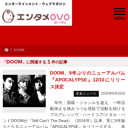
MENU
DOOM
DOOM
１
「
」に関連する
件の記事
DOOM、9年ぶりのニューアルバム
『APOCALYPSE』12/10にリリー
ス決定
2025年9月20日
音楽ニュース
年代・国籍・ジャンルを超え、一時活
動休止を挟みつつも現役で活動を続ける
プログレッシヴ・ハードコア/メタル・バ
ンドDOOMが『Still Can't The Dead』（2016年）以来、実に9年振
りとなるニューアルバム『APOCALYPSE』をリリースする。 本