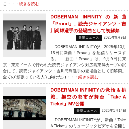
こ・・・
続きを読む
DOBERMAN INFINITYの新曲
「Proud」、読売ジャイアンツ・吉
川尚輝選手の登場曲として初解禁
2025年9月9日
音楽ニュース
DOBERMAN INFINITYが、2025年10月
15日に新曲「Proud」を配信リリースす
る。 新曲「Proud」は、9月9日に東
京・東京ドームで行われた読売ジャイアンツ対広島東洋カープの試
合にて、読売ジャイアンツ・吉川尚輝選手の登場曲として初解禁。
全ての“頑張っている人”に向けた力・・・
続きを読む
DOBERMAN INFINITYの覚悟＆挑
戦、架空の都市が舞台「Take A
Ticket」MV公開
2025年1月14日
音楽ニュース
DOBERMAN INFINITYが、新曲「Take
A Ticket」のミュージックビデオを公開し