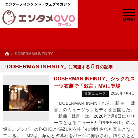
MENU
DOBERMAN INFINITY
DOBERMAN INFINITY
５
「
」に関連する
件の記事
DOBERMAN INFINITY、シックなス
ーツ衣装で「戯言」MVに登場
2026年7月4日
音楽ニュース
DOBERMAN INFINITYが、新曲「戯
言」のミュージックビデオを公開した。
新曲「戯言」は、2026年7月8日にリリ
ースとなるニューEP『PRESENT』の収
録曲。メンバーのP-CHOとKAZUKIを中心に制作された楽曲となっ
ている。 MVは、海辺と夕暮れをバックに撮影され、切なさとど