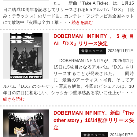
た。 新曲「Take A Ticket」は、1月15
日に結成10周年を記念してリリースされる5thアルバム『D.X』（読
み：デラックス）のリード曲。カンテレ・フジテレビ系全国ネット
にて放送中『火曜は全力！華・・・
続きを読む
DOBERMAN INFINITY、5枚目
AL『D.X』リリース決定
2024年11月1日
音楽ニュース
DOBERMAN INFINITYが、2025年1月
15日に5枚目となるアルバム『D.X』をリ
リースすることが発表された。 同時
に、最新のアーティスト写真、そしてア
ルバム『D.X』のジャケット写真も解禁。今回のビジュアルは、10
年目の節目に相応しい、シックかつ重厚感ある装いに仕上が・・・
続きを読む
DOBERMAN INFINITY、新曲「The
other story」10/14配信リリース決
定
2024年9月7日
音楽ニュース