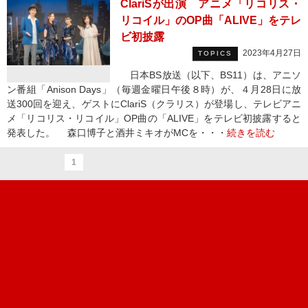
ClariSが出演 アニメ「リコリス・
リコイル」のOP曲「ALIVE」をテレ
ビ初披露
2023年4月27日
TOPICS
日本BS放送（以下、BS11）は、アニソ
ン番組「Anison Days」（毎週金曜日午後８時）が、４月28日に放
送300回を迎え、ゲストにClariS（クラリス）が登場し、テレビアニ
メ「リコリス・リコイル」OP曲の「ALIVE」をテレビ初披露すると
発表した。 森口博子と酒井ミキオがMCを・・・
続きを読む
1