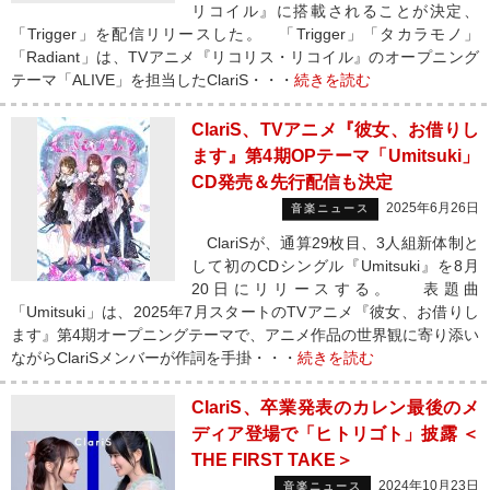
リコイル』に搭載されることが決定、
「Trigger」を配信リリースした。 「Trigger」「タカラモノ」
「Radiant」は、TVアニメ『リコリス・リコイル』のオープニング
テーマ「ALIVE」を担当したClariS・・・
続きを読む
ClariS、TVアニメ『彼女、お借りし
ます』第4期OPテーマ「Umitsuki」
CD発売＆先行配信も決定
2025年6月26日
音楽ニュース
ClariSが、通算29枚目、3人組新体制と
して初のCDシングル『Umitsuki』を8月
20日にリリースする。 表題曲
「Umitsuki」は、2025年7月スタートのTVアニメ『彼女、お借りし
ます』第4期オープニングテーマで、アニメ作品の世界観に寄り添い
ながらClariSメンバーが作詞を手掛・・・
続きを読む
ClariS、卒業発表のカレン最後のメ
ディア登場で「ヒトリゴト」披露 ＜
THE FIRST TAKE＞
2024年10月23日
音楽ニュース