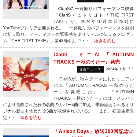
ClariSの一発撮りパフォーマンス映像
『ClariS - ヒトリゴト / THE FIRST
TAKE』が、2024年10月23日22時に
YouTubeプレミア公開される。 一発撮りのパフォーマンスを鮮明
に切り取り、アーティストの緊張感をよりリアルに伝えるプログラ
ム『THE FIRST TAKE』。第485回は、1・・・
続きを読む
ClariS、ミニAL『AUTUMN
TRACKS ー秋のうたー』発売
2024年10月17日
音楽ニュース
ClariSが、秋をテーマにしたミニアル
バム『AUTUMN TRACKS ー秋のうた
ー』を発売した。 『AUTUMN
TRACKS ー秋のうたー』には、メンバー
により選曲された秋の名曲のカバー4曲に加え、季節感あふれるオリ
ジナル新曲も含めた全5曲が収録されている。 また、初回生産限
定・・・
続きを読む
「Anison Days」放送300回記念に