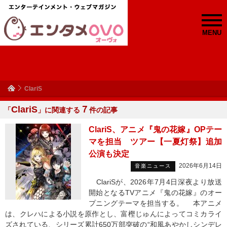
MENU
ClariS
ClariS
７
「
」に関連する
件の記事
ClariS、アニメ『鬼の花嫁』OPテー
マを担当 ツアー【一夏灯祭】追加
公演も決定
2026年6月14日
音楽ニュース
ClariSが、2026年7月4日深夜より放送
開始となるTVアニメ『鬼の花嫁』のオー
プニングテーマを担当する。 本アニメ
は、クレハによる小説を原作とし、富樫じゅんによってコミカライ
ズされている、シリーズ累計650万部突破の“和風あやかしシンデレ