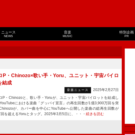
ニュース
音楽
特別企画
NEWS
MUSIC
PR
P・Chinozo×歌い手・Yoru、ユニット・宇宙パイロ
を結成
2025年2月27日
音楽ニュース
P・Chinozoと、歌い手・Yoruが、ユニット・宇宙パイロットを結成し
YouTubeにおける楽曲「グッバイ宣言」の再生回数が1億3,900万回を突
Chinozoが、カバー曲を中心にYouTubeへ公開した楽曲の総再生回数が
0万回を超えるYoruとタッグ。2025年3月5日に、・・・
続きを読む