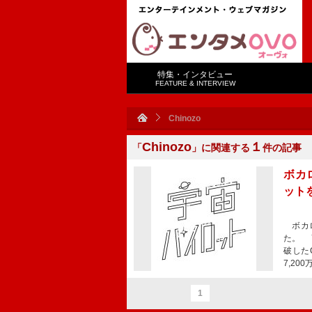
特集・インタビュー
FEATURE & INTERVIEW
Chinozo
Chinozo
１
「
」に関連する
件の記事
ボカロ
ット
ボカロ
た。 
破した
7,20
1