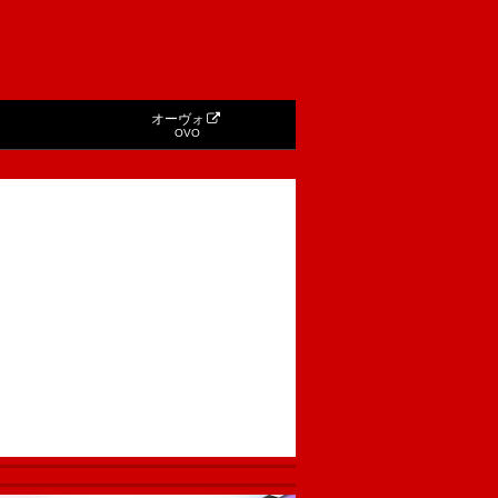
オーヴォ
OVO