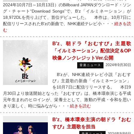
2024年10月7日～10月13日）のBillboard JAPANダウンロード・ソン
グ・チャート“Download Songs”で、B'z「イルミネーション」が
18,972DLを売り上げて、首位デビューした。 本作は、10月7日に
配信リリースされたB'zの新曲で、NHK連続テレビ小・・・
続きを読
む
B'z、朝ドラ『おむすび』主題歌
「イルミネーション」配信決定＆OP
映像ノンクレジットVer.公開
2024年9月30日
音楽ニュース
B'zが、NHK連続テレビ小説『おむす
び』主題歌の新曲「イルミネーション」
を10月7日に配信リリースする。 本日9
月30日より放送開始となった『おむすび』は、橋本環奈演じる平成
元年生まれのヒロインが、栄養士として、激動の平成・令和を思い
きり楽しく、時に悩みながら・・・
続きを読む
B'z、橋本環奈主演の朝ドラ『おむ
すび』主題歌を担当
2024年9月6日
音楽ニュース