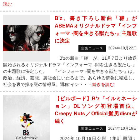
読む
B'z、書き下ろし新曲「鞭」が
ABEMAオリジナルドラマ『インフ
ォーマ -闇を生きる獣たち-』主題歌
に決定
2024年10月22日
音楽ニュース
B'zの新曲「鞭」が、11月7日より放送
開始されるオリジナルドラマ『インフォーマ -闇を生きる獣たち-』
の主題歌に決定した。 『インフォーマ -闇を生きる獣たち-』は、
政治、経済、芸能、裏社会にいたるまで、あらゆる情報に精通し、
社会を裏で操る謎の情報屋、通称“イン・・・
続きを読む
【ビルボード】B'z「イルミネーシ
ョン」DLソング初登場首位、
Creepy Nuts／Official髭男dismが
続く
2024年10月16日
音楽ニュース
2024年10月16日公開（集計期間：