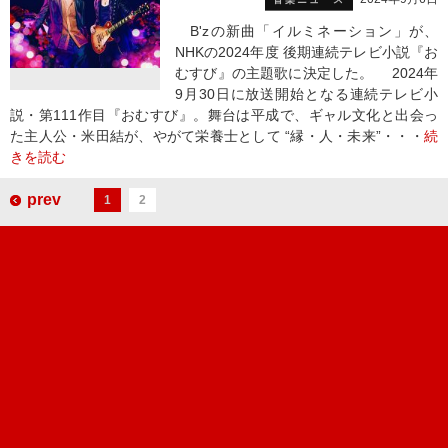
B'zの新曲「イルミネーション」が、
NHKの2024年度 後期連続テレビ小説『お
むすび』の主題歌に決定した。 2024年
9月30日に放送開始となる連続テレビ小
説・第111作目『おむすび』。舞台は平成で、ギャル文化と出会っ
た主人公・米田結が、やがて栄養士として “縁・人・未来”・・・
続
きを読む
prev
1
2