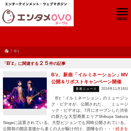
MENU
B'z
B'z
２５
「
」に関連する
件の記事
B’z、新曲「イルミネーション」MV
公開＆リポストキャンペーン開催
2024年11月18日
音楽ニュース
B’z「イルミネーション」のミュージッ
ク・ビデオが、公開された。 ミュージ
ック・ビデオは、7月にオープンした渋谷
の新たな大型商業エリアShibuya Sakura
Stageに設置されている、大型ビジョンでも同時公開されている。
公開前の開店直後から多くの人が駆け付け、固唾をの・・・
続きを