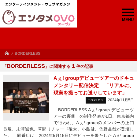
MENU
BORDERLESS
BORDERLESS
１
「
」に関連する
件の記事
Aぇ! groupデビューツアーのドキュ
メンタリー配信決定 「リアルに、
現実を撮ってお送りしています」
2024年11月5日
TOPICS
「BORDERLESS Aぇ! group デビューツ
アーの裏側」の制作発表が1日、東京都内
で行われ、Aぇ! groupのメンバーの正門
良規、末澤誠也、草間リチャード敬太、小島健、佐野晶哉が登壇し
た。 同番組は、2024年5月15日にデビューを果たした Aぇ! group