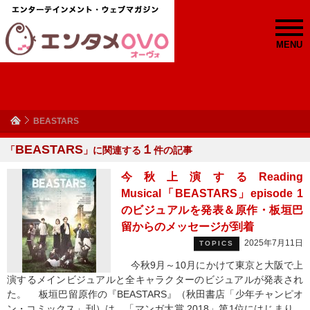
MENU
BEASTARS
BEASTARS
１
「
」に関連する
件の記事
今秋上演するReading
Musical「BEASTARS」episode 1
のビジュアルを発表＆原作・板垣巴
留からのメッセージが到着
2025年7月11日
TOPICS
今秋9月～10月にかけて東京と大阪で上
演するメインビジュアルと全キャラクターのビジュアルが発表され
た。 板垣巴留原作の『BEASTARS』（秋田書店「少年チャンピオ
ン・コミックス」刊）は、「マンガ大賞 2018」第1位にはじまり、