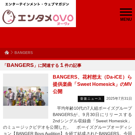
MENU
BANGERS
BANGERS
１
「
」に関連する
件の記事
BANGERS、花村想太（Da-iCE）ら
提供楽曲「Sweet Homesick」のMV
公開
2025年7月31日
音楽ニュース
平均年齢10代の7人組ボーイズグループ
BANGERSが、9月30日にリリースする
2ndシングル収録曲「Sweet Homesick」
のミュージックビデオを公開した。 ボーイズグループオーディシ
ョン【BANGER Boys Audition】を経て結成されたBANGERS。今回