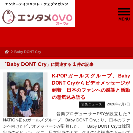
MENU
Baby DONT Cry
Baby DONT Cry
１
「
」に関連する
件の記事
K-POPガールズグループ、Baby
DONT Cryからビデオメッセージが
到着 日本のファンへの感謝と活動
の意気込み語る
2026年7月7日
音楽ニュース
音楽プロデューサーPSYが設立したP
NATION初のガールズグループ、Baby DONT Cryより、日本のファ
ンヘ向けたビデオメッセージが到着した。 Baby DONT Cryは韓国
出身のイヒョン、ベニ、日本出身のミア、クミの4名構成のガールズ