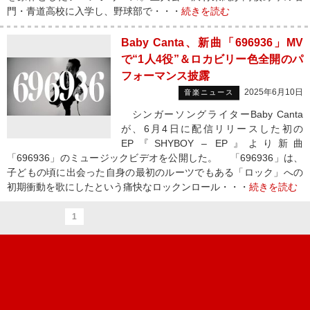
門・青道高校に入学し、野球部で・・・
続きを読む
Baby Canta、新曲「696936」MV
で“1人4役”＆ロカビリー色全開のパ
フォーマンス披露
2025年6月10日
音楽ニュース
シンガーソングライターBaby Canta
が、6月4日に配信リリースした初の
EP『SHYBOY – EP』より新曲
「696936」のミュージックビデオを公開した。 「696936」は、
子どもの頃に出会った自身の最初のルーツでもある「ロック」への
初期衝動を歌にしたという痛快なロックンロール・・・
続きを読む
1