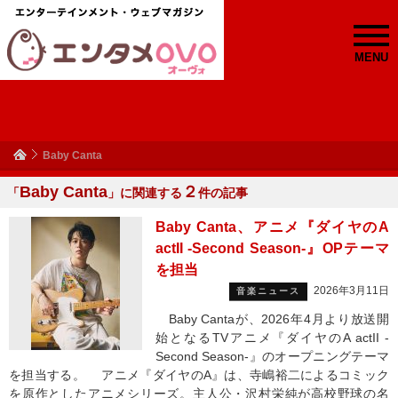
MENU
Baby Canta
Baby Canta
２
「
」に関連する
件の記事
Baby Canta、アニメ『ダイヤのA
actII -Second Season-』OPテーマ
を担当
2026年3月11日
音楽ニュース
Baby Cantaが、2026年4月より放送開
始となるTVアニメ『ダイヤのA actII -
Second Season-』のオープニングテーマ
を担当する。 アニメ『ダイヤのA』は、寺嶋裕二によるコミック
を原作としたアニメシリーズ。主人公・沢村栄純が高校野球の名