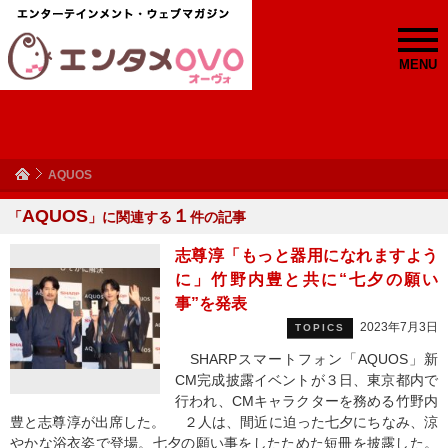
MENU
AQUOS
AQUOS
１
「
」に関連する
件の記事
志尊淳「もっと器用になれますよう
に」竹野内豊と共に“七夕の願い
事”を発表
2023年7月3日
TOPICS
SHARPスマートフォン「AQUOS」新
CM完成披露イベントが３日、東京都内で
行われ、CMキャラクターを務める竹野内
豊と志尊淳が出席した。 ２人は、間近に迫った七夕にちなみ、涼
やかな浴衣姿で登場。七夕の願い事をしたためた短冊を披露した。