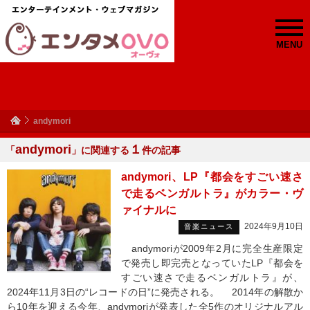
MENU
andymori
andymori
１
「
」に関連する
件の記事
andymori、LP『都会をすごい速さ
で走るベンガルトラ』がカラー・ヴ
ァイナルに
2024年9月10日
音楽ニュース
andymoriが2009年2月に完全生産限定
で発売し即完売となっていたLP『都会を
すごい速さで走るベンガルトラ』が、
2024年11月3日の“レコードの日”に発売される。 2014年の解散か
ら10年を迎える今年、andymoriが発表した全5作のオリジナルアル