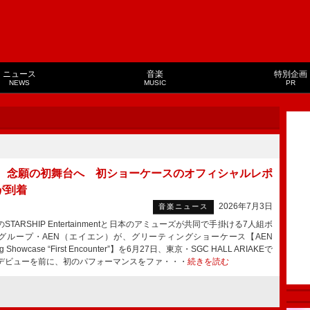
ニュース
音楽
特別企画
NEWS
MUSIC
PR
N、念願の初舞台へ 初ショーケースのオフィシャルレポ
が到着
2026年7月3日
音楽ニュース
TARSHIP Entertainmentと日本のアミューズが共同で手掛ける7人組ボ
グループ・AEN（エイエン）が、グリーティングショーケース【AEN
ing Showcase “First Encounter”】を6月27日、東京・SGC HALL ARIAKEで
デビューを前に、初のパフォーマンスをファ・・・
続きを読む