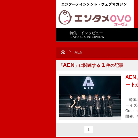
特集・インタビュー
FEATURE & INTERVIEW
AEN
AEN
１
「
」に関連する
件の記事
AE
ート
韓国のS
ーイズ
Greet
開催。
1