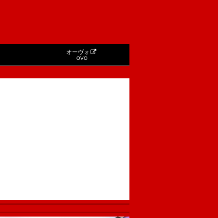
オーヴォ
OVO