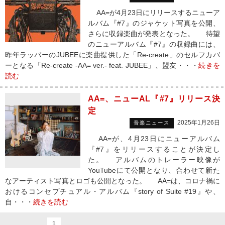
AA=が4月23日にリリースするニューア
ルバム『#7』のジャケット写真を公開、
さらに収録楽曲が発表となった。 待望
のニューアルバム『#7』の収録曲には、
昨年ラッパーのJUBEEに楽曲提供した「Re-create」のセルフカバ
ーとなる「Re-create -AA= ver.- feat. JUBEE」、盟友・・・
続きを
読む
AA=、ニューAL『#7』リリース決
定
2025年1月26日
音楽ニュース
AA=が、4月23日にニューアルバム
『#7』をリリースすることが決定し
た。 アルバムのトレーラー映像が
YouTubeにて公開となり、合わせて新た
なアーティスト写真とロゴも公開となった。 AA=は、コロナ禍に
おけるコンセプチュアル・アルバム『story of Suite #19』や、
自・・・
続きを読む
1