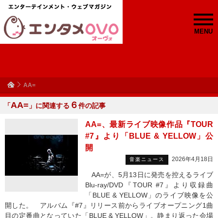
MENU
AA=
AA=
６
「
」に関連する
件の記事
AA=、最新ライブ映像作品『TOUR
#7』より「BLUE & YELLOW」公
開
2026年4月18日
音楽ニュース
AA=が、5月13日に発売を控えるライブ
Blu-ray/DVD『TOUR #7』より収録曲
「BLUE & YELLOW」のライブ映像を公
開した。 アルバム『#7』リリース前からライブオープニング1曲
目の定番曲となっていた「BLUE & YELLOW」。静まり返った会場