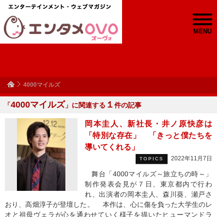
MENU
4000マイルズ
4000マイルズ
１
「
」に関連する
件の記事
岡本圭人、新社長・井ノ原快彦は
「特別な存在」 「きっと僕たちを
導いてくれる」
2022年11月7日
TOPICS
舞台「4000マイルズ～旅立ちの時～」
制作発表会見が７日、東京都内で行わ
れ、出演者の岡本圭人、森川葵、瀬戸さ
おり、高畑淳子が登壇した。 本作は、心に傷を負った大学生のレ
オと祖母ヴェラが心を通わせていく様子を描いたヒューマンドラ