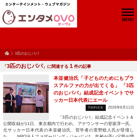
MENU
3匹のおじパパ
3匹のおじパパ
１
「
」に関連する
件の記事
本並健治氏「子どものためにもプラ
スアルファの力が出てくる」 「3匹
のおじパパ」結成記念イベントでサ
ッカー日本代表にエール
2026年6月11日
TOPICS
「3匹のおじパパ」結成記念イベント＆
公開収録が11日、東京都内で行われ、アナウンサーの登坂淳一氏、
元サッカー日本代表の本並健治氏、哲学者の萱野稔人氏が登壇し
た。 NPO法人ファザーリング・ジャパンは、年齢が高い父親が増