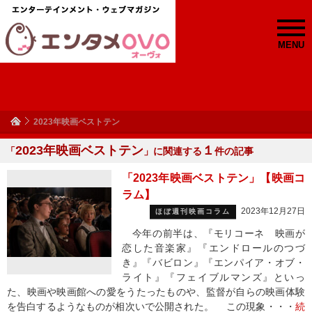
MENU
2023年映画ベストテン
2023年映画ベストテン
１
「
」に関連する
件の記事
「2023年映画ベストテン」【映画コ
ラム】
2023年12月27日
ほぼ週刊映画コラム
今年の前半は、『モリコーネ 映画が
恋した音楽家』『エンドロールのつづ
き』『バビロン』『エンパイア・オブ・
ライト』『フェイブルマンズ』といっ
た、映画や映画館への愛をうたったものや、監督が自らの映画体験
を告白するようなものが相次いで公開された。 この現象・・・
続