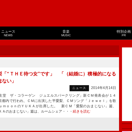
ニュース
音楽
特別企画
NEWS
MUSIC
PR
梨「“ＴＨＥ待つ女”です」 「（結婚に）積極的になる
はない」
2014年4月14日
ニュース
堂 ザ・コラーゲン ジュエルスパークリング」新ＣＭ発表会が１４
京都内で行われ、ＣＭに出演した平愛梨、ＣＭソング「Ｊｅｗｅｌ」を歌
ｕｍｏｏｎのＹＵＫＡが出席した。 新ＣＭ「愛梨のおまじない」篇、
ＫＡのおまじない」篇は、ルームシェア・・・
続きを読む