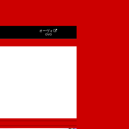
オーヴォ
OVO