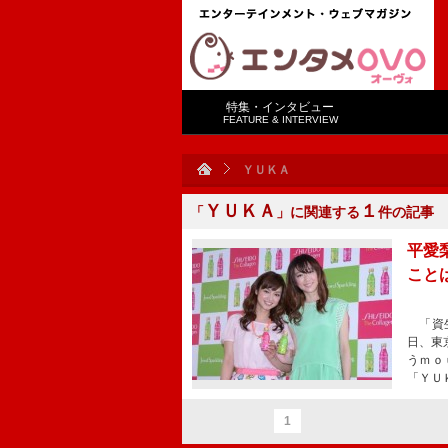
特集・インタビュー
FEATURE & INTERVIEW
ＹＵＫＡ
ＹＵＫＡ
１
「
」に関連する
件の記事
平愛
こと
「資生
日、東
うｍｏ
「ＹＵ
1