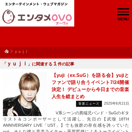
MENU
ｙｕｊｉ
ｙｕｊｉ
１
「
」に関連する
件の記事
【yuji（ex.SuG）を語る会】yujiと
ファンで語り合うイベント7/24開催
決定！ デビューから今日までの音楽
人生を総まとめ
2025年6月21日
音楽ニュース
V系シーンの異端児バンド・SuGのギタ
リスト＆コンポーザーとして活躍し、先日の【武瑠 18TH
ANNIVERSARY LIVE「UST」】でも抜群の存在感を誇っていた
yuji。そんな彼と音楽ライター・平賀哲雄によるトークイベント