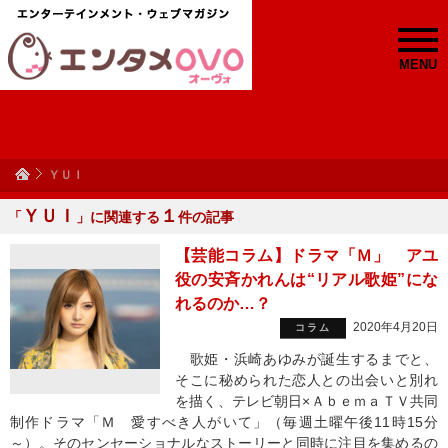
MENU
ＹＵＩ
ＹＵＩ
１
「
」に関連する
件の記事
【芸能コラム】ドラマ「Ｍ」 アユ
役の安斉かれんは“リアル歌姫”にな
れるのか…？
2020年4月20日
コラム
歌姫・浜崎あゆみが誕生するまでと、
そこに秘められた恋人との出会いと別れ
を描く、テレビ朝日×ＡｂｅｍａＴＶ共同
制作ドラマ「Ｍ 愛すべき人がいて」（毎週土曜午後11時15分
～）。そのセンセーショナルなストーリーと同時に注目を集めるの