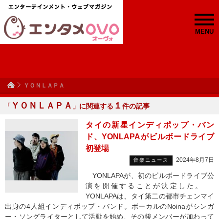
MENU
ＹＯＮＬＡＰＡ
ＹＯＮＬＡＰＡ
１
「
」に関連する
件の記事
タイの新星インディポップ・バン
ド、YONLAPAがビルボードライブ
初登場
2024年8月7日
音楽ニュース
YONLAPAが、初のビルボードライブ公
演を開催することが決定した。
YONLAPAは、タイ第二の都市チェンマイ
出身の4人組インディポップ・バンド。ボーカルのNoinaがシンガ
ー・ソングライターとして活動を始め、その後メンバーが加わって