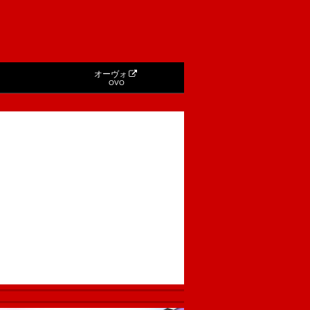
オーヴォ
OVO