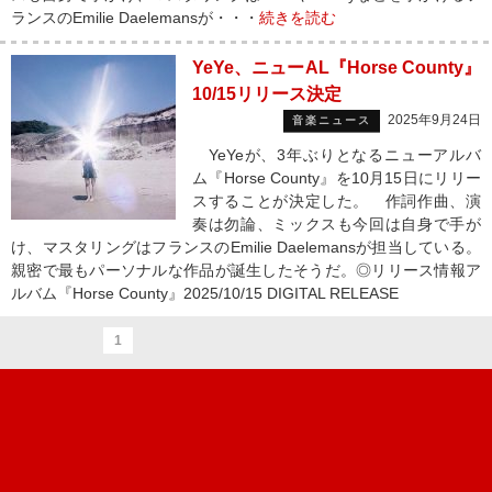
ランスのEmilie Daelemansが・・・
続きを読む
YeYe、ニューAL『Horse County』
10/15リリース決定
2025年9月24日
音楽ニュース
YeYeが、3年ぶりとなるニューアルバ
ム『Horse County』を10月15日にリリー
スすることが決定した。 作詞作曲、演
奏は勿論、ミックスも今回は自身で手が
け、マスタリングはフランスのEmilie Daelemansが担当している。
親密で最もパーソナルな作品が誕生したそうだ。◎リリース情報ア
ルバム『Horse County』2025/10/15 DIGITAL RELEASE
1