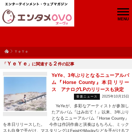
MENU
ＹｅＹｅ
ＹｅＹｅ
２
「
」に関連する
件の記事
YeYe、3年ぶりとなるニューアルバ
ム『Horse County』本日リリー
ス アナログLPのリリースも決定
2025年10月15日
音楽ニュース
YeYeが、多彩なアーティストが参加し
たアルバム『はみ出て！』以来、3年ぶり
となるニューアルバム『Horse County』
を本日リリースした。 今作は作詞作曲と演奏はもちろん、ミック
スも自身で手がけ、マスタリングはFeistやMockyなどを手がけるフ