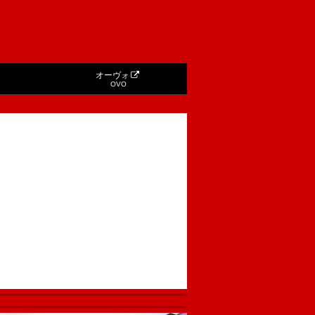
オーヴォ
OVO