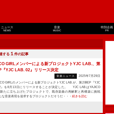
ニュース
音楽
特別企画
NEWS
MUSIC
PR
１
連する
件の記事
ICO GIRLメンバーによる新プロジェクトYJC LAB.、第
P『YJC LAB. 02』リリース決定
2025年7月29日
音楽ニュース
CO GIRLのメンバーによる新プロジェクトYJC LAB.が、第2弾EP『YJC
 02』を8月13日にリリースすることが決定した。 YJC LAB.はYAJICO
Lが新たに立ち上げたプロジェクトで、既存楽曲の再解釈と再構築に挑戦
たな音楽表現を追求するプロジェクトだそうだ・・・
続きを読む