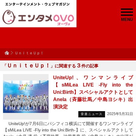
MENU
ＵｎｉｔｅＵｐ！
ＵｎｉｔｅＵｐ！
３
「
」に関連する
件の記事
UniteUp!、ワンマンライブ
【sMiLea LIVE -Fly into the
Uni:Birth】スペシャルアクトとして
Anela（斉藤壮馬／中島ヨシキ）出
演決定
2025年5月31日
音楽ニュース
UniteUp!が7月6日にパシフィコ横浜にて開催するワンマンライブ
【sMiLea LIVE -Fly into the Uni:Birth-】に、スペシャルアクトして