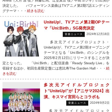
Anela（大月 凛 役／斉藤壮馬、辻堂真音 役／中島ヨシキ）の出演が
決定した。 パフォーマンス楽曲はTVアニメ第2期7話エンディン
グテーマ・・・
続きを読む
UniteUp!、TVアニメ第2期OPテー
マ「Uni:Birth」SG発売決定
2024年12月18日
音楽ニュース
多次元アイドルプロジェクト・
UniteUp!が、TVアニメ第2期オープニング
テーマとなる「Uni:Birth」のシングルを
2025年2月12日にリリースすることが決
定となった。 「Uni:Birth」と配信楽曲「Ready Steady Live」を
収録するほか、初回生産限定盤には恵比寿The Garden Hall・・・
続
きを読む
多次元アイドルプロジェク
ト“UniteUp!”が【アニサマ2024】出
演、キスマイ宮田らとコラボも
2024年9月2日
音楽ニュース
多次元アイドルプロジェク