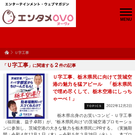
MENU
Ｕ字工事
Ｕ字工事
２
「
」に関連する
件の記事
Ｕ字工事、栃木県民に向けて茨城空
港の魅力を猛アピール 「栃木県民
で埋め尽くして、栃木空港にしっち
ゃーべ！」
2022年12月2日
TOPICS
栃木県出身のお笑いコンビ・Ｕ字工事
（福田薫、益子卓郎）が、“栃木県民向け”の茨城空港プロモーショ
ンに参加し、茨城空港の大きな魅力を栃木県民にPRする。（実施期
間：令和４年12月１日（木）～令和５年２月28日（火）） 本プロ