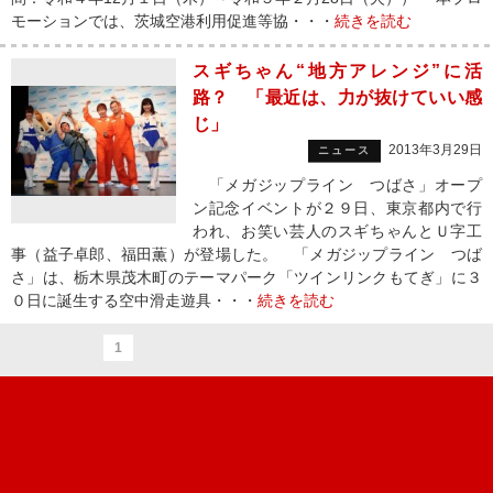
モーションでは、茨城空港利用促進等協・・・
続きを読む
スギちゃん“地方アレンジ”に活
路？ 「最近は、力が抜けていい感
じ」
2013年3月29日
ニュース
「メガジップライン つばさ」オープ
ン記念イベントが２９日、東京都内で行
われ、お笑い芸人のスギちゃんとＵ字工
事（益子卓郎、福田薫）が登場した。 「メガジップライン つば
さ」は、栃木県茂木町のテーマパーク「ツインリンクもてぎ」に３
０日に誕生する空中滑走遊具・・・
続きを読む
1