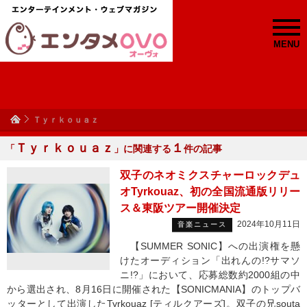
MENU
Ｔｙｒｋｏｕａｚ
Ｔｙｒｋｏｕａｚ
１
「
」に関連する
件の記事
双子のネオミクスチャーロックデュ
オTyrkouaz、初の全国流通版リリー
ス＆東阪ツアー開催決定
2024年10月11日
音楽ニュース
【SUMMER SONIC】への出演権を懸
けたオーディション「出れんの!?サマソ
ニ!?」において、応募総数約2000組の中
から選出され、8月16日に開催された【SONICMANIA】のトップバ
ッターとして出演したTyrkouaz [ティルクアーズ]。双子の兄souta