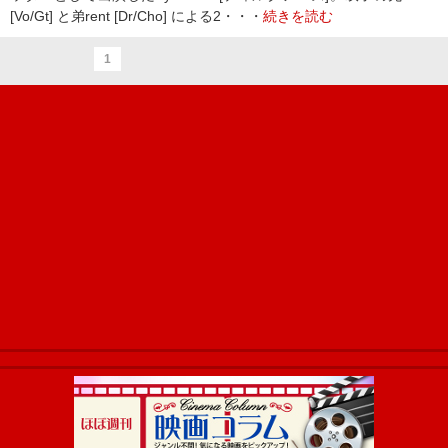
[Vo/Gt] と弟rent [Dr/Cho] による2・・・
続きを読む
1