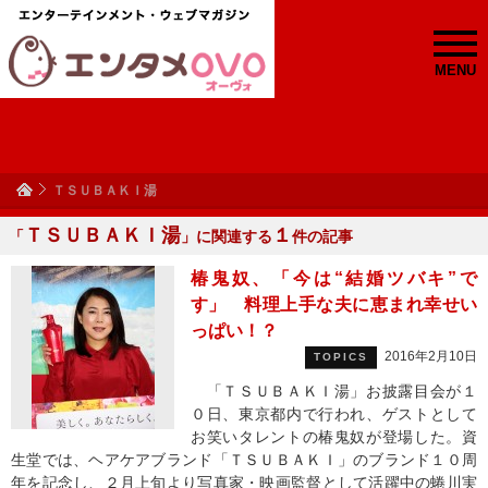
MENU
ＴＳＵＢＡＫＩ湯
ＴＳＵＢＡＫＩ湯
１
「
」に関連する
件の記事
椿鬼奴、「今は“結婚ツバキ”で
す」 料理上手な夫に恵まれ幸せい
っぱい！？
2016年2月10日
TOPICS
「ＴＳＵＢＡＫＩ湯」お披露目会が１
０日、東京都内で行われ、ゲストとして
お笑いタレントの椿鬼奴が登場した。資
生堂では、ヘアケアブランド「ＴＳＵＢＡＫＩ」のブランド１０周
年を記念し、２月上旬より写真家・映画監督として活躍中の蜷川実