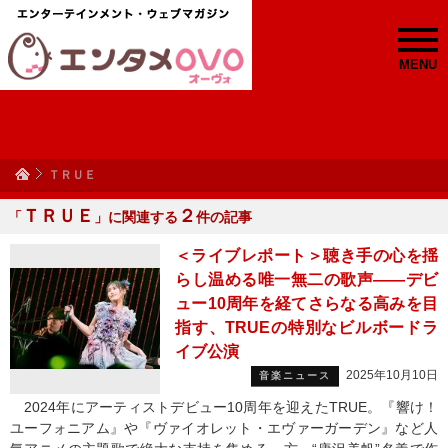
MENU
ＴＲＵＥ
ＴＲＵＥ
２
「
」に関連する
件の記事
＜ライブレポート＞聴き手の心を揺
らし温める唯一無二の歌声――デビ
ュー10周年を経てさらなる高みを目
指す、TRUEの特別なビルボードラ
イブ公演
2025年10月10日
音楽ニュース
2024年にアーティストデビュー10周年を迎えたTRUE。『響け！
ユーフォニアム』や『ヴァイオレット・エヴァーガーデン』など人