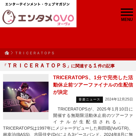
MENU
ＴＲＩＣＥＲＡＴＯＰＳ
ＴＲＩＣＥＲＡＴＯＰＳ
１
「
」に関連する
件の記事
TRICERATOPS、1分で完売した活
動休止前ツアーファイナルの生配信
が決定
2024年12月25日
音楽ニュース
TRICERATOPSが、2025年1月10日に
開催する無期限活動休止前のツアーファ
イナルが生配信される。
TRICERATOPSは1997年にメジャーデビューした和田唱(Vo/GTR)、
林幸治(BASS)、吉田佳史(Dr)による3ピースバンド。2024年8月に無