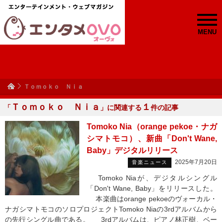
MENU
Ｔｏｍｏｋｏ Ｎｉａ
Ｔｏｍｏｋｏ Ｎｉａ
１
「
」に関連する
件の記事
Tomoko Nia（orange pekoe・ナガ
シマトモコ）、新曲「Don't Wane,
Baby」デジタルリリース
2025年7月20日
音楽ニュース
Tomoko Niaが、デジタルシングル
「Don't Wane, Baby」をリリースした。
本楽曲はorange pekoeのヴォーカル・
ナガシマトモコのソロプロジェクトTomoko Niaの3rdアルバムから
の先行シングル曲である。 3rdアルバムは、ピアノ林正樹、ベー