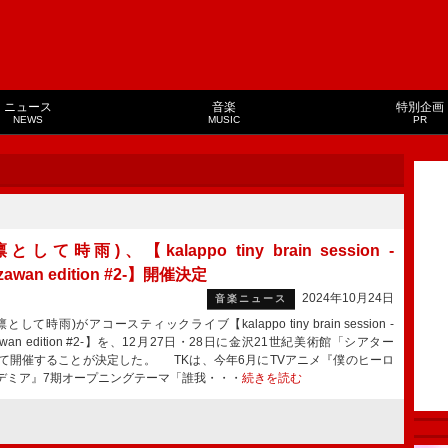
ニュース
音楽
特別企画
NEWS
MUSIC
PR
凛として時雨)、【kalappo tiny brain session -
zawan edition #2-】開催決定
2024年10月24日
音楽ニュース
として時雨)がアコースティックライブ【kalappo tiny brain session -
zawan edition #2-】を、12月27日・28日に金沢21世紀美術館「シアター
にて開催することが決定した。 TKは、今年6月にTVアニメ『僕のヒーロ
デミア』7期オープニングテーマ「誰我・・・
続きを読む