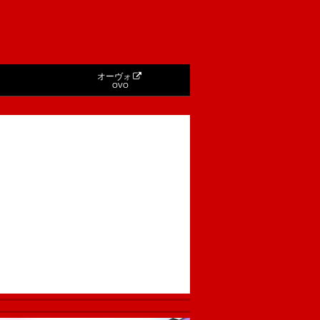
オーヴォ
OVO