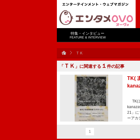
特集・インタビュー
FEATURE & INTERVIEW
ＴＫ
ＴＫ
１
「
」に関連する
件の記事
TK(
kana
TK(凛
kana
21」
ーアカ
1