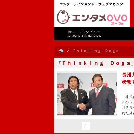
特集・インタビュー
FEATURE & INTERVIEW
Ｔｈｉｎｋｉｎｇ Ｄｏｇｓ
Ｔｈｉｎｋｉｎｇ Ｄｏｇｓ
「
長州
状態
株式会
ルのフ
月２５
れた発
1