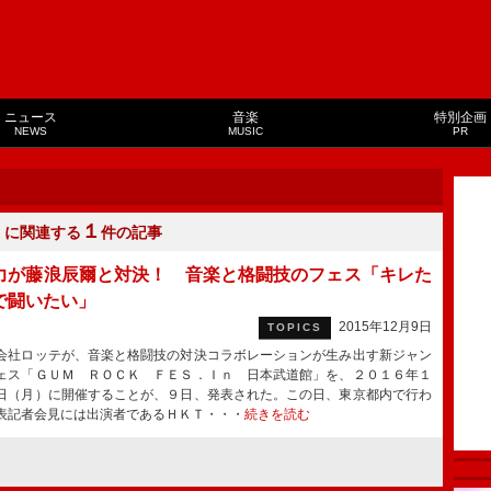
ニュース
音楽
特別企画
NEWS
MUSIC
PR
１
」に関連する
件の記事
力が藤浪辰爾と対決！ 音楽と格闘技のフェス「キレた
で闘いたい」
2015年12月9日
TOPICS
社ロッテが、音楽と格闘技の対決コラボレーションが生み出す新ジャン
ェス「ＧＵＭ ＲＯＣＫ ＦＥＳ．Ｉｎ 日本武道館」を、２０１６年１
日（月）に開催することが、９日、発表された。この日、東京都内で行わ
表記者会見には出演者であるＨＫＴ・・・
続きを読む