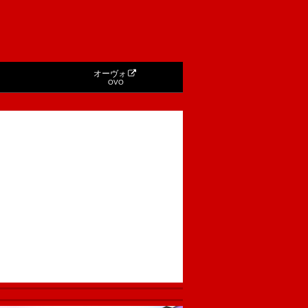
オーヴォ
OVO