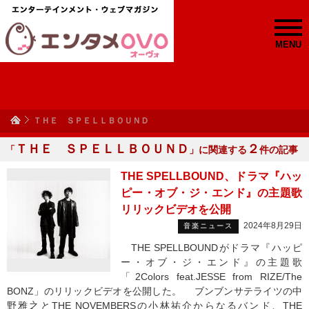
MENU
ＴＨＥ ＳＰＥＬＬＢＯＵＮＤ
ＴＨＥ ＳＰＥＬＬＢＯＵＮＤ
２
「
」に関連する
件の記事
THE SPELLBOUND、ドラマ『ハッ
ピー・オブ・ジ・エンド』の主題歌
リリックビデオを公開
2024年8月29日
音楽ニュース
THE SPELLBOUNDがドラマ『ハッピ
ー・オブ・ジ・エンド』の主題歌
「2Colors feat.JESSE from RIZE/The
BONZ」のリリックビデオを公開した。 ブンブンサテライツの中
野雅之とTHE NOVEMBERSの小林祐介からなるバンド、THE