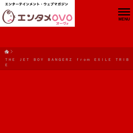
MENU
ＴＨＥ ＪＥＴ ＢＯＹ ＢＡＮＧＥＲＺ ｆｒｏｍ ＥＸＩＬＥ ＴＲＩＢ
Ｅ