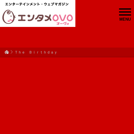
MENU
Ｔｈｅ Ｂｉｒｔｈｄａｙ