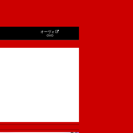
オーヴォ
OVO