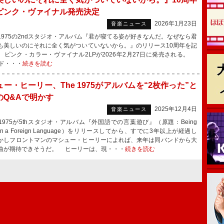
ピンク・ヴァイナル発売決定
2026年1月23日
音楽ニュース
 1975の2ndスタジオ・アルバム『君が寝てる姿が好きなんだ。なぜなら君
も美しいのにそれに全く気がついていないから。』のリリース10周年を記
、ピンク・カラー・ヴァイナル2LPが2026年2月27日に発売される。
ード・・・
続きを読む
ー・ヒーリー、The 1975がアルバムを“2枚作った”と
のQ&Aで明かす
2025年12月4日
音楽ニュース
 1975が5thスタジオ・アルバム『外国語での言葉遊び』（原題：Being
y in a Foreign Language）をリリースしてから、すでに3年以上が経過し
かしフロントマンのマシュー・ヒーリーによれば、来年は同バンドから大
曲が期待できそうだ。 ヒーリーは、現・・・
続きを読む