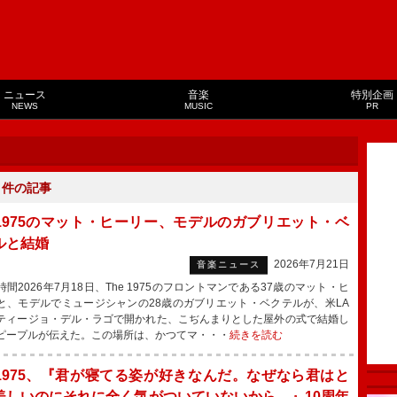
ニュース
音楽
特別企画
NEWS
MUSIC
PR
３
件の記事
e 1975のマット・ヒーリー、モデルのガブリエット・ベ
ルと結婚
2026年7月21日
音楽ニュース
間2026年7月18日、The 1975のフロントマンである37歳のマット・ヒ
と、モデルでミュージシャンの28歳のガブリエット・ベクテルが、米LA
ティージョ・デル・ラゴで開かれた、こぢんまりとした屋外の式で結婚し
ピープルが伝えた。この場所は、かつてマ・・・
続きを読む
e 1975、『君が寝てる姿が好きなんだ。なぜなら君はと
美しいのにそれに全く気がついていないから。』10周年