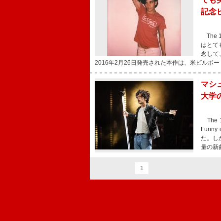
記念
The
はとて
念して
2016年2月26日発売された本作は、米ビルボ
マシュ
大学
The
Funn
た。し
量の新
1