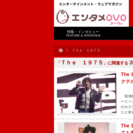
特集・インタビュー
FEATURE & INTERVIEW
Ｔｈｅ １９７５
Ｔｈｅ １９７５
「
」に関連する
Th
クテ
現地時
ーリー
のカス
たと米
Th
ても