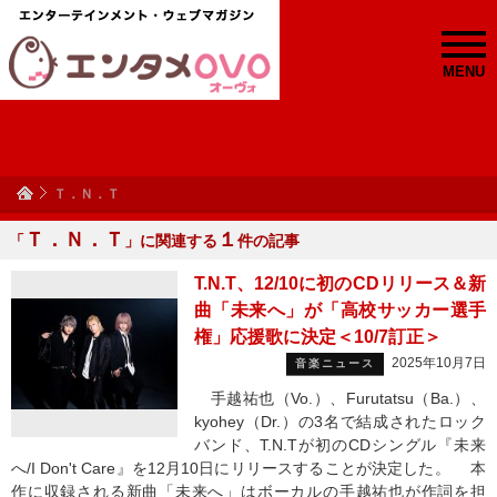
MENU
Ｔ．Ｎ．Ｔ
Ｔ．Ｎ．Ｔ
１
「
」に関連する
件の記事
T.N.T、12/10に初のCDリリース＆新
曲「未来へ」が「高校サッカー選手
権」応援歌に決定＜10/7訂正＞
2025年10月7日
音楽ニュース
手越祐也（Vo.）、Furutatsu（Ba.）、
kyohey（Dr.）の3名で結成されたロック
バンド、T.N.Tが初のCDシングル『未来
へ/I Don't Care』を12月10日にリリースすることが決定した。 本
作に収録される新曲「未来へ」はボーカルの手越祐也が作詞を担