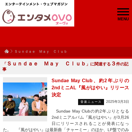
MENU
Ｓｕｎｄａｅ Ｍａｙ Ｃｌｕｂ
Ｓｕｎｄａｅ Ｍａｙ Ｃｌｕｂ
３
「
」に関連する
件の記
事
Sundae May Club、約2年ぶりの
2ndミニAL『風がはやい』リリース
決定
2025年3月3日
音楽ニュース
Sundae May Clubの約2年ぶりとなる
2ndミニアルバム『風がはやい』が3月26
日にリリースされることが発表になっ
た。 『風がはやい』は最新曲「チャーミー」のほか、LP盤でのみ