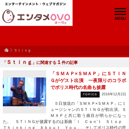
MENU
Ｓｔｉｎｇ
Ｓｔｉｎｇ
１
「
」に関連する
件の記事
「ＳＭＡＰ×ＳＭＡＰ」にＳＴＩＮ
Ｇがゲスト出演 一夜限りのコラボ
でポリス時代の名曲も披露
2016年12月2日
TOPICS
５日放送の「ＳＭＡＰ×ＳＭＡＰ」にミ
ュージシャンのＳＴＩＮＧが初出演。Ｓ
ＭＡＰと共に歌う曲目が明らかになっ
た。 ＳＴＩＮＧが披露するのは新曲「Ｉ Ｃａｎ’ｔ Ｓｔｏｐ
Ｔｈｉｎｋｉｎｇ Ａｂｏｕｔ Ｙｏｕ」、そしてポリス時代の世