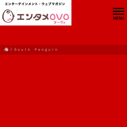
MENU
Ｓｏｕｔｈ Ｐｅｎｇｕｉｎ