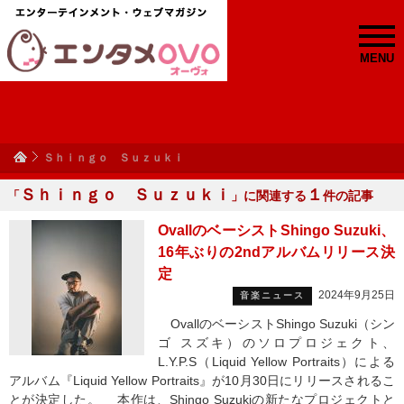
MENU
Ｓｈｉｎｇｏ Ｓｕｚｕｋｉ
Ｓｈｉｎｇｏ Ｓｕｚｕｋｉ
１
「
」に関連する
件の記事
OvallのベーシストShingo Suzuki、
16年ぶりの2ndアルバムリリース決
定
2024年9月25日
音楽ニュース
OvallのベーシストShingo Suzuki（シン
ゴ スズキ）のソロプロジェクト、
L.Y.P.S（Liquid Yellow Portraits）による
アルバム『Liquid Yellow Portraits』が10月30日にリリースされるこ
とが決定した。 本作は、Shingo Suzukiの新たなプロジェクトと