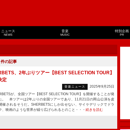
ニュース
音楽
特別企画
NEWS
MUSIC
PR
１
件の記事
RBETS、2年ぶりツアー【BEST SELECTION TOUR】
決定
2025年9月25日
音楽ニュース
BETSが、全国ツアー【BEST SELECTION TOUR】を開催することが発
た。 本ツアーは2年ぶりの全国ツアーであり、11月21日の岡山公演を皮
開催されるそうだ。SHERBETSにしか出せない、サイケデリックでドラ
ク、映画のような世界が繰り広げられるとのこと・・・
続きを読む