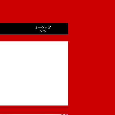
オーヴォ
OVO