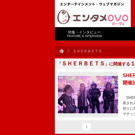
特集・インタビュー
FEATURE & INTERVIEW
ＳＨＥＲＢＥＴＳ
ＳＨＥＲＢＥＴＳ
「
」に関連する
SHE
開催
SHER
表され
切りに
マチッ
1