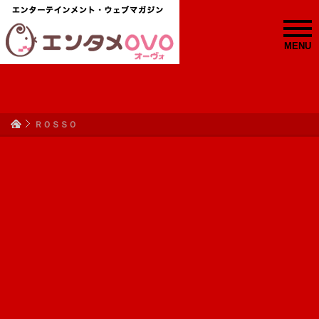
MENU
ＲＯＳＳＯ